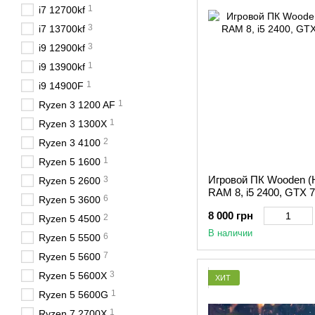
1
i7 12700kf
приятный дизайн
3
i7 13700kf
уменьшенный вес и 
3
i9 12900kf
Из-за большого уровня к
1
i9 13900kf
повторной покупкой.
1
i9 14900F
Стоит ли
купит
1
Ryzen 3 1200 AF
Отметим что поставщики
1
Ryzen 3 1300X
согласно мировым станда
2
Ryzen 3 4100
желают сэкономить дене
1
Ryzen 5 1600
процессоры, материнские
Игровой ПК Wooden (
3
Ryzen 5 2600
Покупатели будут удовл
RAM 8, i5 2400, GTX 7
отзывами. Из-за такого 
6
Ryzen 5 3600
8 000 грн
2
Ryzen 5 4500
Как приобрест
В наличии
6
Ryzen 5 5500
После того как вы разоб
7
Ryzen 5 5600
наличными, частями или 
3
Ryzen 5 5600X
Предоставляемый получа
ХИТ
не станет разочарование
1
Ryzen 5 5600G
служба, которая работае
1
Ryzen 7 2700X