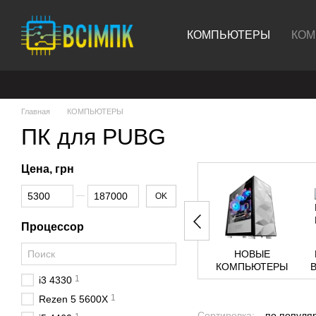
Перейти к основному контенту
КОМПЬЮТЕРЫ
КОМ
Главная
КОМПЬЮТЕРЫ
ПК для PUBG
Цена, грн
От Цена, грн
До Цена, грн
OK
Процессор
НОВЫЕ
КОМПЬЮТЕРЫ
1
i3 4330
1
Rezen 5 5600X
Сортировка:
по популя