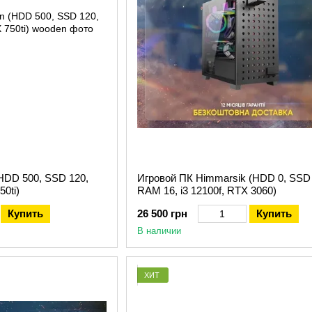
размеры
онкуренции, производители гарантируют надежный товар по доступ
ь ПК для ПУБГ
на сайте Всемпк
 проводят тщательную проверку изделий на разных этапах произво
ртам. На предлагаемый товар всегда имеется 12 месячная гарантия
жные средства. Для надлежащего уровня работы ПК производители
 платы, видеокарты и другие комплектующие. С такой техникой ус
HDD 500, SSD 120,
Игровой ПК Himmarsik (HDD 0, SSD 
етворены результатом покупки. Мы сотрудничаем лишь с доверен
50ti)
RAM 16, i3 12100f, RTX 3060)
отбора команда сайта гарантирует
ПК для PUBG
без брака, который 
Купить
26 500 грн
Купить
и
компьютер для PUBG
в онлайн-режиме
В наличии
рались в оформлении заказа, необходимо выбрать подходящий спос
по реквизитам. Транспортная компания Новая Почта осуществляет
телю трекинговый код поможет узнать текущий этап нахождения п
ХИТ
м. Мы позаботимся чтобы он был доставлен и получен клиентом б
т в Киеве. Ее деятельность оценят люди, не желающие выходить из