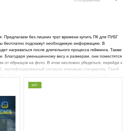
Отображение:
ия. Предлагаем без лишних трат времени
купить ПК для ПУБГ
еры бесплатно подскажут необходимую информацию. В
дет нагреваться после длительного процесса гейминга. Также
ни. Благодаря уменьшенному весу и размерам, они поместятся
 от образцов на фото. В этом несложно убедиться, перейдя к
G
, сертифицированный согласно мировым стандартам. Такой
ства. Компьютер подойдет для выполнения разных задач,
матривать видео на ютуб, фильмы или другой контент в
ХИТ
, впервые заказавших такое оборудование. Подробная
купкой изделий нужно узнать его характеристики, это
следующее: