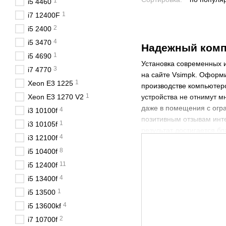
1
i5 4460
1
i7 12400F
2
i5 2400
4
i5 3470
Надежный
комп
1
i5 4690
Установка современных 
3
i7 4770
на сайте Vsimpk. Оформ
1
Xeon E3 1225
производстве компьютеро
1
Xeon E3 1270 V2
устройства не отнимут м
даже в помещения с огра
4
i3 10100f
позитивным отзывам инт
1
i3 10105f
результат достигается б
4
i3 12100f
поэтому на нем можно не
8
i5 10400f
улучшенном качестве. Н
инструкция и компетентн
11
i5 12400f
необходимо для выбора 
4
i5 13400f
экономия энергии
1
i5 13500
мощный процессор
4
i5 13600kf
2
i7 10700f
несложная установка