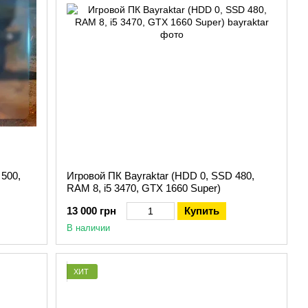
ной цене. Постоянные клиенты часто возвращаются за
дства. Поэтому
компьютер для игры в PUBG
сертифицирован
. А также значительные скидки для заказчиков, которые
 используют передовые технологии. Такие, как современные
тановка даже сложных игр не займет много времени.
500,
Игровой ПК Bayraktar (HDD 0, SSD 480,
ными поставщиками, зарекомендовавшими себя позитивными
RAM 8, i5 3470, GTX 1660 Super)
не вызовет у клиентов негативных эмоций.
13 000 грн
Купить
В наличии
об оплаты товара. Предлагаем сделать это картой,
 доставку по всем населенным пунктам страны без задержек.
осылки. Благодаря тщательной упаковке
сборка ПК для PUBG
ХИТ
ез лишних задержек времени. Также имеется курьерская
 дома за покупкой. В нашем интернет-магазине Vsimpk