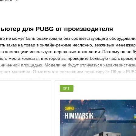
ьютер для PUBG
от производителя
игр не может быть реализована без соответствующего оборудован
ить заказ на товар в онлайн-режиме несложно, вежливые менедж
в поставщики используют передовые технологии. Поэтому он не бу
ного места комнаты, в которой вы проводите большую часть време
ниченной площадью. Модели не будут отличаться характеристиками
ернет-магазина. Отметим что поставщики гарантируют
ПК для PUB
лагодаря тщательной проверке изделий на разных этапах производ
 только получать удовольствие от видеоигр. На нем возможно прос
ХИТ
есложная сборка
ПК для ПАБГ
не станет проблемой даже для людей
ые консультанты помогут в случае возникновений проблем. Перед по
подходящей модели. В списке полезных свойств товара отметим 