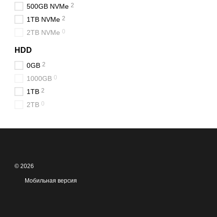
2
500GB NVMe
2
1TB NVMe
0
2TB NVMe
HDD
2
0GB
0
1000GB
2
1TB
0
2TB
© 2026
Мобильная версия