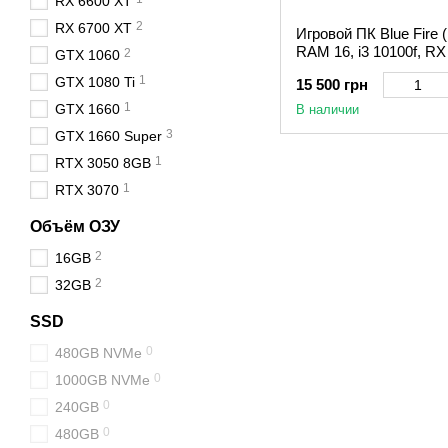
RX 6600 XT
2
RX 6700 XT
Игровой ПК Blue Fire 
RAM 16, i3 10100f, RX
2
GTX 1060
1
GTX 1080 Ti
15 500 грн
1
GTX 1660
В наличии
3
GTX 1660 Super
1
RTX 3050 8GB
1
RTX 3070
Объём ОЗУ
2
16GB
2
32GB
SSD
0
480GB NVMe
0
1000GB NVMe
0
240GB
0
480GB