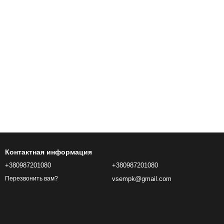
Контактная информация
+380987201080
+380987201080
vsempk@gmail.com
Перезвонить вам?