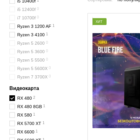
1
i5 10400f
0
i5 12400f
0
i7 10700f
ХИТ
1
Ryzen 3 1200 AF
1
Ryzen 3 4100
0
Ryzen 5 2600
0
Ryzen 5 3600
0
Ryzen 5 5500
0
Ryzen 5 5600X
0
Ryzen 7 3700X
Видеокарта
2
RX 480
1
RX 480 8GB
1
RX 580
1
RX 5700 XT
1
RX 6600
1