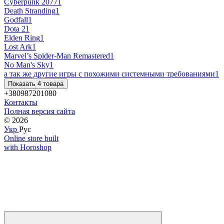
Cyberpunk 2077
1
Death Stranding
1
Godfall
1
Dota 2
1
Elden Ring
1
Lost Ark
1
Marvel’s Spider-Man Remastered
1
No Man's Sky
1
а так же другие игры с похожими системными требованиями
1
Показать 4 товара
+380987201080
Контакты
Полная версия сайта
© 2026
Укр
Рус
Online store built
with Horoshop