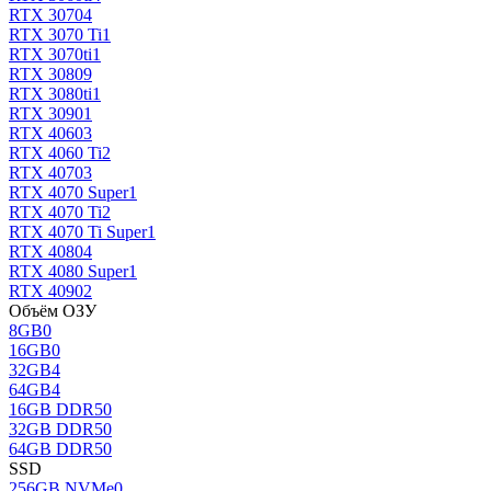
RTX 3070
4
RTX 3070 Ti
1
RTX 3070ti
1
RTX 3080
9
RTX 3080ti
1
RTX 3090
1
RTX 4060
3
RTX 4060 Ti
2
RTX 4070
3
RTX 4070 Super
1
RTX 4070 Ti
2
RTX 4070 Ti Super
1
RTX 4080
4
RTX 4080 Super
1
RTX 4090
2
Объём ОЗУ
8GB
0
16GB
0
32GB
4
64GB
4
16GB DDR5
0
32GB DDR5
0
64GB DDR5
0
SSD
256GB NVMe
0