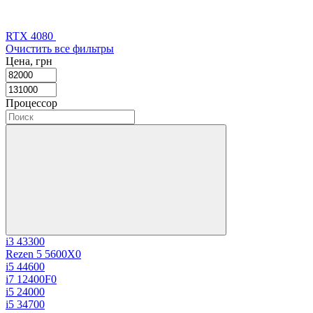
RTX 4080
Очистить все фильтры
Цена, грн
Процессор
i3 4330
0
Rezen 5 5600X
0
i5 4460
0
i7 12400F
0
i5 2400
0
i5 3470
0