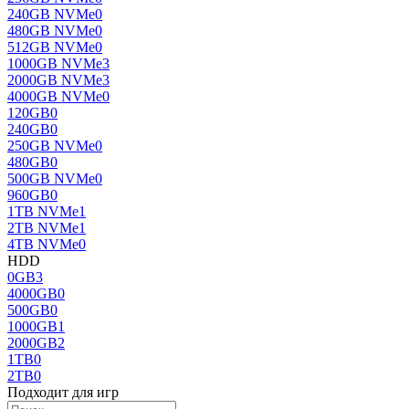
240GB NVMe
0
480GB NVMe
0
512GB NVMe
0
1000GB NVMe
3
2000GB NVMe
3
4000GB NVMe
0
120GB
0
240GB
0
250GB NVMe
0
480GB
0
500GB NVMe
0
960GB
0
1TB NVMe
1
2TB NVMe
1
4TB NVMe
0
HDD
0GB
3
4000GB
0
500GB
0
1000GB
1
2000GB
2
1TB
0
2TB
0
Подходит для игр