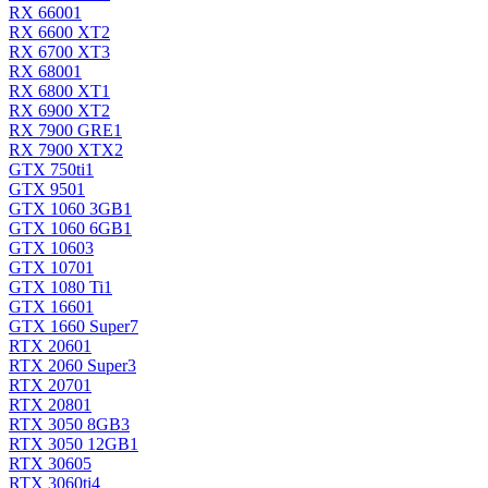
RX 6600
1
RX 6600 XT
2
RX 6700 XT
3
RX 6800
1
RX 6800 XT
1
RX 6900 XT
2
RX 7900 GRE
1
RX 7900 XTX
2
GTX 750ti
1
GTX 950
1
GTX 1060 3GB
1
GTX 1060 6GB
1
GTX 1060
3
GTX 1070
1
GTX 1080 Ti
1
GTX 1660
1
GTX 1660 Super
7
RTX 2060
1
RTX 2060 Super
3
RTX 2070
1
RTX 2080
1
RTX 3050 8GB
3
RTX 3050 12GB
1
RTX 3060
5
RTX 3060ti
4