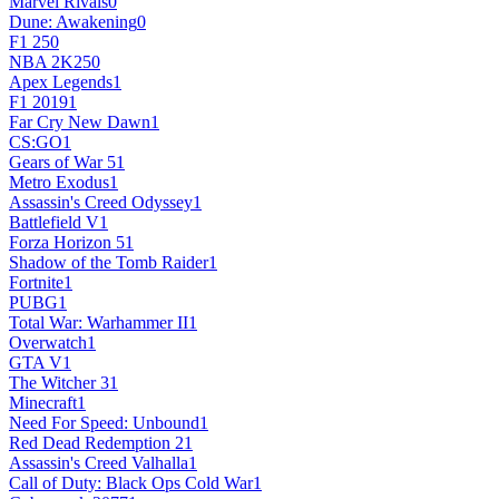
Marvel Rivals
0
Dune: Awakening
0
F1 25
0
NBA 2K25
0
Apex Legends
1
F1 2019
1
Far Cry New Dawn
1
CS:GO
1
Gears of War 5
1
Metro Exodus
1
Assassin's Creed Odyssey
1
Battlefield V
1
Forza Horizon 5
1
Shadow of the Tomb Raider
1
Fortnite
1
PUBG
1
Total War: Warhammer II
1
Overwatch
1
GTA V
1
The Witcher 3
1
Minecraft
1
Need For Speed: Unbound
1
Red Dead Redemption 2
1
Assassin's Creed Valhalla
1
Call of Duty: Black Ops Cold War
1