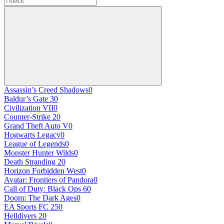
Assassin’s Creed Shadows
0
Baldur’s Gate 3
0
Civilization VII
0
Counter-Strike 2
0
Grand Theft Auto V
0
Hogwarts Legacy
0
League of Legends
0
Monster Hunter Wilds
0
Death Stranding 2
0
Horizon Forbidden West
0
Avatar: Frontiers of Pandora
0
Call of Duty: Black Ops 6
0
Doom: The Dark Ages
0
EA Sports FC 25
0
Helldivers 2
0