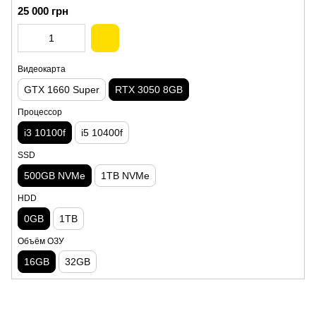
25 000 грн
Видеокарта
GTX 1660 Super
RTX 3050 8GB
Процессор
i3 10100f
i5 10400f
SSD
500GB NVMe
1TB NVMe
HDD
0GB
1TB
Объём ОЗУ
16GB
32GB