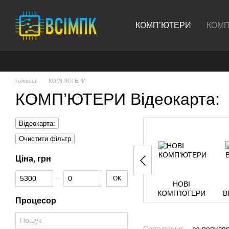
Перейти до основного контенту
КОМП’ЮТЕРИ
КОМП
Головна
КОМП’ЮТЕРИ
КОМП’ЮТЕРИ Відеокарта:
Відеокарта:
Очистити фільтр
Ціна, грн
Від Ціна, грн
До Ціна, грн
ОК
НОВІ
КОМП’ЮТЕРИ
В
Процесор
Сортування:
за популя