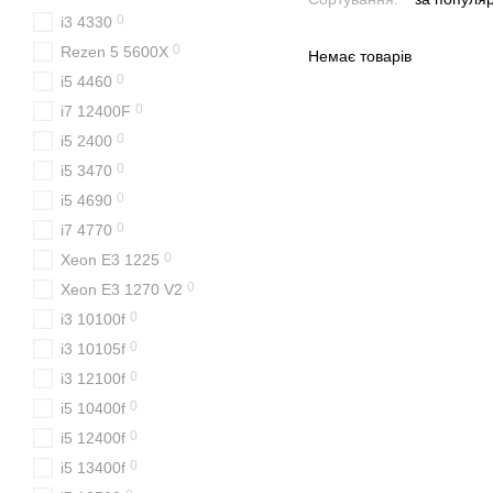
0
i3 4330
0
Rezen 5 5600X
Немає товарів
0
i5 4460
0
i7 12400F
0
i5 2400
0
i5 3470
0
i5 4690
0
i7 4770
0
Xeon E3 1225
0
Xeon E3 1270 V2
0
i3 10100f
0
i3 10105f
0
i3 12100f
0
i5 10400f
0
i5 12400f
0
i5 13400f