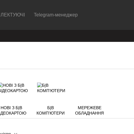
ЛЕКТУЮЧІ
Telegram-менеджер
НОВІ З Б|В
Б|В
МЕРЕЖЕВЕ
ІДЕОКАРТОЮ
КОМП’ЮТЕРИ
ОБЛАДНАННЯ
рністю