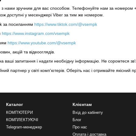
ся з нами зручним для вас способом. Телефонуйте нам за номером 
кож доступні у месенджері Viber за тим же номером.
ok за посиланням
https://www.tiktok.com/@vsempk
м
https://www.instagram.com/vsempk
нням
https://www.youtube.com/@vsempk
овин, акцій та відеооглядів.
 на ваші запитання і надати необхідну інформацію. Не соромтеся зв'
ний партнер у світі комп'ютерів. Оберіть нас і отримайте якісний п
Каталог
Клієнтам
КОМП’ЮТЕРИ
Вхід до кабінету
КОМПЛЕКТУЮЧІ
Блог
Telegram-менеджер
Про нас
Оплата і доставка