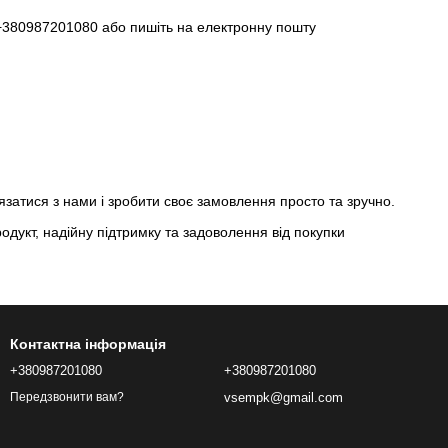
+380987201080 або пишіть на електронну пошту
язатися з нами і зробити своє замовлення просто та зручно.
родукт, надійну підтримку та задоволення від покупки
Контактна інформація
+380987201080
+380987201080
vsempk@gmail.com
Передзвонити вам?