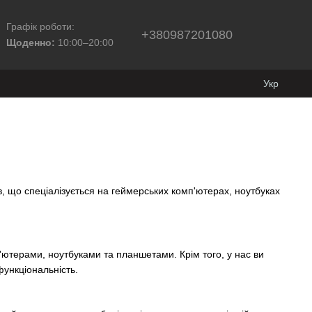
Графік роботи:
+380987201080
Щоденно:
10:00–20:00
Укр
ів, що спеціалізується на геймерських комп'ютерах, ноутбуках
ютерами, ноутбуками та планшетами. Крім того, у нас ви
функціональність.