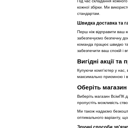
Під час складання кожного
кожної збірки. Ми викорис
стандартам.
Швидка доставка та г
Перш ніж відправити ваш к
забезпечуємо безпечну дос
команда працює швидко та 
забезпечити ваш спокій і в
Вигідні акції та 
Купуючи комп'ютер у нас, 
максимально приємною і в
Оберіть магазин 
Виберіть магазин ВсімПК дл
пропустіть можливість ство
Ми також надаємо безкошто
оптимального варіанту, що
Зручні способи зв'язк