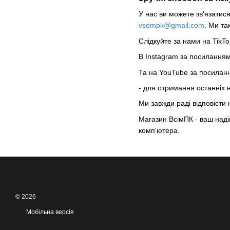
У нас ви можете зв'язати
vsempk@gmail.com
. Ми та
Слідкуйте за нами на TikT
В Instagram за посилання
Та на YouTube за посила
- для отримання останніх н
Ми завжди раді відповісти
Магазин ВсімПК - ваш надій
комп'ютера.
© 2026
Мобільна версія