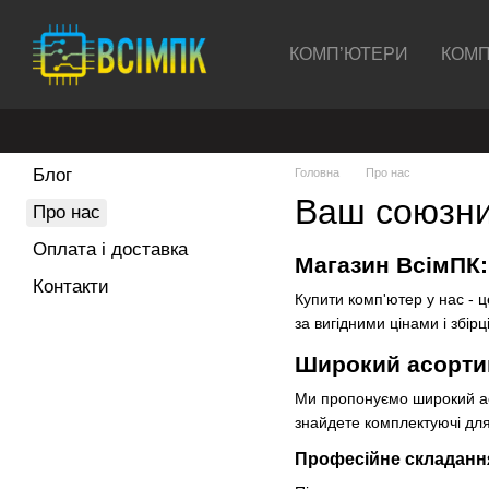
Перейти до основного контенту
КОМП’ЮТЕРИ
КОМП
Блог
Головна
Про нас
Ваш союзник
Про нас
Оплата і доставка
Магазин ВсімПК:
Контакти
Купити комп'ютер у нас - ц
за вигідними цінами і збір
Широкий асортим
Ми пропонуємо широкий асо
знайдете комплектуючі для
Професійне складанн