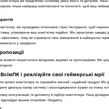
 комп'ютера ми приділяємо особливу увагу якості та деталям. Наші 
товуємо тільки найкращі комплектуючі та технології, щоб ваш гейме
арантія
омп'ютер, ми проводимо інтенсивне стрес-тестування, щоб переконат
тавку, упаковуючи ваш комп'ютер надійно. Ми гарантуємо швидку д
ефективно, тому ви отримаєте своє замовлення в найкоротші термі
певненість у придбанні.
пропозиції
ви можете скористатися вигідними акціями та пропозиціями. Ми ціну
игідною.
ВсімПК і реалізуйте свої геймерські мрії
я купівлі комп'ютера та отримайте якісний і надійний продукт. Ми д
рити ідеальну ігрову систему і насолоджуватися іграми на повну пот
вну консультацію та допомогу в підборі комп'ютера. Наші досвідче
 відповідає вашим потребам і бюджету.
у