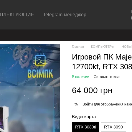
ПЛЕКТУЮЩИЕ
Telegram-менеджер
Главная
КОМПЬЮТЕРЫ
НОВЫ
Игровой ПК Majes
12700kf, RTX 308
В наличии
Оставить отзыв
64 000 грн
Войти
для отображения нако
%
Видеокарта
RTX 3080ti
RTX 3090