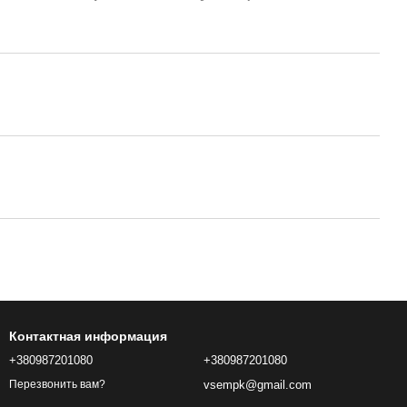
Контактная информация
+380987201080
+380987201080
vsempk@gmail.com
Перезвонить вам?