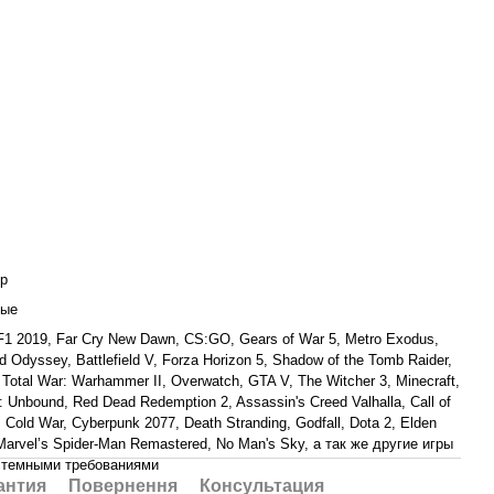
р
вые
F1 2019, Far Cry New Dawn, CS:GO, Gears of War 5, Metro Exodus,
d Odyssey, Battlefield V, Forza Horizon 5, Shadow of the Tomb Raider,
 Total War: Warhammer II, Overwatch, GTA V, The Witcher 3, Minecraft,
 Unbound, Red Dead Redemption 2, Assassin's Creed Valhalla, Call of
 Cold War, Cyberpunk 2077, Death Stranding, Godfall, Dota 2, Elden
 Marvel’s Spider-Man Remastered, No Man's Sky, а так же другие игры
стемными требованиями
антия
Повернення
Консультация