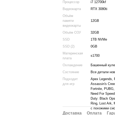
Процессор
i7 12700kf
Видеокарта
RTX 3080ti
Объём
памяти
12GB
видеокарты
Объём ОЗУ
32GB
SSD
1TB NVMe
SSD (2)
0GB
Материнская
s1700
плата
Охлаждение
Башенный куле
Состояние
Все детали но
Подходит
Apex Legends, 
для игр
Assassin's Cree
Fortnite, PUBG,
Need For Speed:
Duty: Black Ops
Ring, Lost Ark,
с похожими си
Доставка
Оплата
Гар