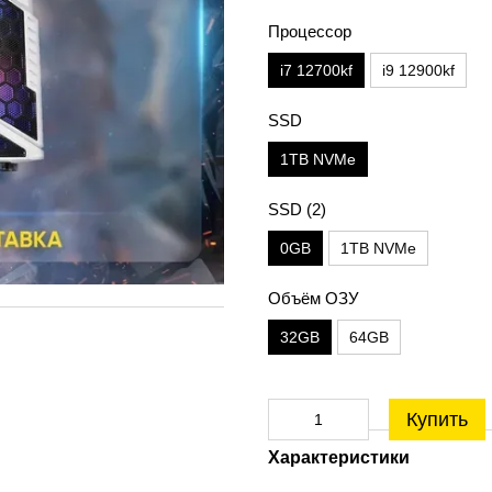
Процессор
i7 12700kf
i9 12900kf
SSD
1TB NVMe
SSD (2)
0GB
1TB NVMe
Объём ОЗУ
32GB
64GB
Купить
Характеристики