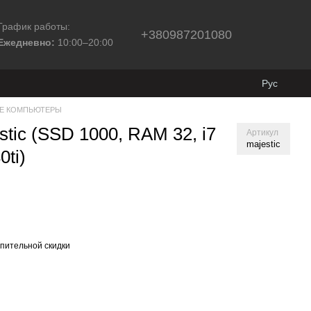
График работы:
+380987201080
Ежедневно:
10:00–20:00
Рус
Е КОМПЬЮТЕРЫ
tic (SSD 1000, RAM 32, i7
Артикул
majestic
0ti)
пительной скидки