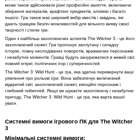
може також здійснювати різні професійні заняття, включаючи
збирання матеріалів, крафтинг предметів, алхімію і багато
іншого. Гра також має широкий вибір квестів і завдань, які
дають гравцям безліч можливостей для вільного вияву своєї
творчості і стилю гри.
Один з найбільш захоплюючих аспектів The Witcher 3 - це його
захоплюючий сюжет. Гра пропонує заплутану і складну
історію, повну несподіваних поворотів, вражаючих персонажів
і незабутніх моментів. Гравці будуть занурюватися в живий світ,
повний інтриг, політичних ігор і суперечностей.
The Witcher 3: Wild Hunt - це гра, яка здатна перевернути ваші
уявлення про рольові ігри. Вона забезпечує величезний
відкритий світ, захоплюючий сюжет, емоційні персонажі і
глибокий геймплей. Якщо ви шукаєте захоплюючу і незабутню
пригоду, The Witcher 3: Wild Hunt - це гра, яка варта вашої
уваги.
Системні вимоги ігрового ПК для The Witcher
3
Мінімальні системні вимоги: