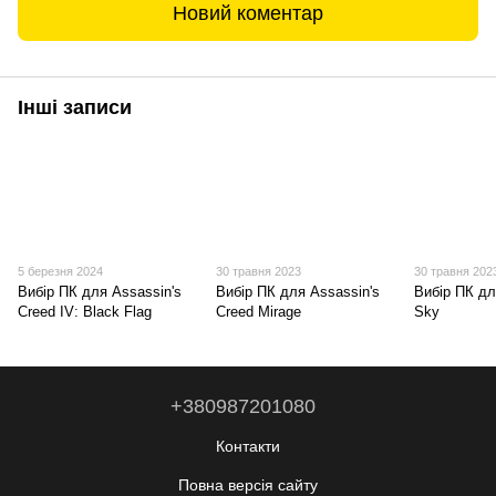
Новий коментар
Інші записи
5 березня 2024
30 травня 2023
30 травня 202
Вибір ПК для Assassin's
Вибір ПК для Assassin's
Вибір ПК дл
Creed IV: Black Flag
Creed Mirage
Sky
+380987201080
Контакти
Повна версія сайту