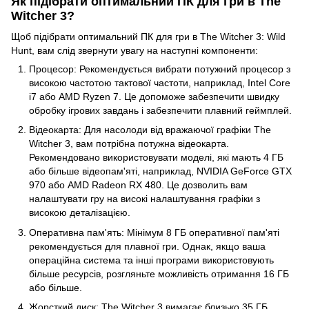
Як підібрати оптимальний ПК для гри в The
Witcher 3?
Щоб підібрати оптимальний ПК для гри в The Witcher 3: Wild
Hunt, вам слід звернути увагу на наступні компоненти:
Процесор: Рекомендується вибрати потужний процесор з
високою частотою тактової частоти, наприклад, Intel Core
i7 або AMD Ryzen 7. Це допоможе забезпечити швидку
обробку ігрових завдань і забезпечити плавний геймплей.
Відеокарта: Для насолоди від вражаючої графіки The
Witcher 3, вам потрібна потужна відеокарта.
Рекомендовано використовувати моделі, які мають 4 ГБ
або більше відеопам'яті, наприклад, NVIDIA GeForce GTX
970 або AMD Radeon RX 480. Це дозволить вам
налаштувати гру на високі налаштування графіки з
високою деталізацією.
Оперативна пам'ять: Мінімум 8 ГБ оперативної пам'яті
рекомендується для плавної гри. Однак, якщо ваша
операційна система та інші програми використовують
більше ресурсів, розгляньте можливість отримання 16 ГБ
або більше.
Жорсткий диск: The Witcher 3 вимагає близько 35 ГБ