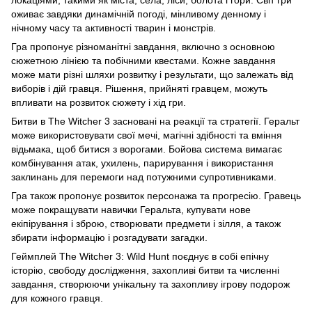
оживає завдяки динамічній погоді, мінливому денному і
нічному часу та активності тварин і монстрів.
Гра пропонує різноманітні завдання, включно з основною
сюжетною лінією та побічними квестами. Кожне завдання
може мати різні шляхи розвитку і результати, що залежать від
виборів і дій гравця. Рішення, прийняті гравцем, можуть
впливати на розвиток сюжету і хід гри.
Битви в The Witcher 3 засновані на реакції та стратегії. Геральт
може використовувати свої мечі, магічні здібності та вміння
відьмака, щоб битися з ворогами. Бойова система вимагає
комбінування атак, ухилень, парирування і використання
заклинань для перемоги над потужними супротивниками.
Гра також пропонує розвиток персонажа та прогресію. Гравець
може покращувати навички Геральта, купувати нове
екіпірування і зброю, створювати предмети і зілля, а також
збирати інформацію і розгадувати загадки.
Геймплей The Witcher 3: Wild Hunt поєднує в собі епічну
історію, свободу дослідження, захопливі битви та численні
завдання, створюючи унікальну та захопливу ігрову подорож
для кожного гравця.