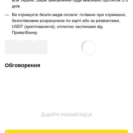
всій Україні. Ваше замовлення буде виконано протягом 1-3
днів.
Ви отримуєте безліч видів оплати: готівкою при отриманні,
безготівковим розрахунком по карті або за реквізитами,
USDT (криптовалюта), оплатою частинами від
ПриватБанку.
Обговорення
Додайте перший відгук