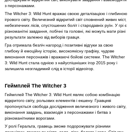
з персонажами.
The Witcher 3: Wild Hunt вражає своєю деталізацією і глибиною
ігрового світу. Величезний відкритий світ сповнений живих міст,
небезпечних лісів, спустошених боліт і стародавніх руїн. У грі є
різноманітні завдання, побічні та головні, які можуть мати різні
результати залежно від виборів гравця.
Гра отримала безліч нагород і позитивні відгуки за свою
глибоку й емоційну історію, високоякісну графіку, чудове
виконання персонажів і вражаючі бойові системи. The Witcher
3: Wild Hunt стала однією з найуспішніших ігор 2015 року і
залишила незгладимий слід в історії відеоігор.
Геймплей The Witcher 3
Геймплей The Witcher 3: Wild Hunt являє собою комбінацію
відкритого світу, рольових елементів і екшену. Гравцеві
пропонується свобода дослідження величезного і живого світу,
виконання завдань, взаємодія з персонажами і битва з
різноманітними ворогами.
У ролі Геральта, гравець зможе подорожувати різними
локаціями, такими як міста, села, ліси, болота і гори. Світ гри