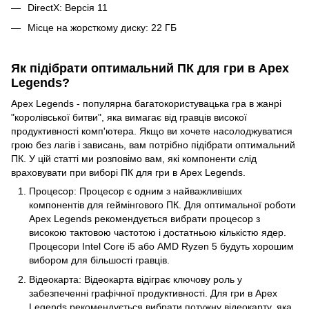
DirectX: Версія 11
Місце на жорсткому диску: 22 ГБ
Як підібрати оптимальний ПК для гри в Apex
Legends?
Apex Legends - популярна багатокористувацька гра в жанрі
"королівської битви", яка вимагає від гравців високої
продуктивності комп'ютера. Якщо ви хочете насолоджуватися
грою без лагів і зависань, вам потрібно підібрати оптимальний
ПК. У цій статті ми розповімо вам, які компоненти слід
враховувати при виборі ПК для гри в Apex Legends.
Процесор: Процесор є одним з найважливіших
компонентів для геймінгового ПК. Для оптимальної роботи
Apex Legends рекомендується вибрати процесор з
високою тактовою частотою і достатньою кількістю ядер.
Процесори Intel Core i5 або AMD Ryzen 5 будуть хорошим
вибором для більшості гравців.
Відеокарта: Відеокарта відіграє ключову роль у
забезпеченні графічної продуктивності. Для гри в Apex
Legends рекомендується вибрати потужну відеокарту, яка