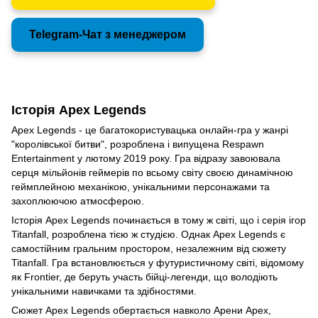
Telegram-Чат з менеджером
Історія Apex Legends
Apex Legends - це багатокористувацька онлайн-гра у жанрі
"королівської битви", розроблена і випущена Respawn
Entertainment у лютому 2019 року. Гра відразу завоювала
серця мільйонів геймерів по всьому світу своєю динамічною
геймплейною механікою, унікальними персонажами та
захоплюючою атмосферою.
Історія Apex Legends починається в тому ж світі, що і серія ігор
Titanfall, розроблена тією ж студією. Однак Apex Legends є
самостійним гральним простором, незалежним від сюжету
Titanfall. Гра встановлюється у футуристичному світі, відомому
як Frontier, де беруть участь бійці-легенди, що володіють
унікальними навичками та здібностями.
Сюжет Apex Legends обертається навколо Арени Apex,