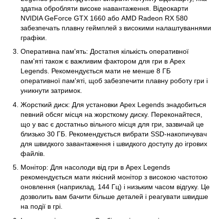
здатна обробляти високе навантаження. Відеокарти
NVIDIA GeForce GTX 1660 або AMD Radeon RX 580
забезпечать плавну геймплей з високими налаштуваннями
графіки.
Оперативна пам'ять: Достатня кількість оперативної
пам'яті також є важливим фактором для гри в Apex
Legends. Рекомендується мати не менше 8 ГБ
оперативної пам'яті, щоб забезпечити плавну роботу гри і
уникнути затримок.
Жорсткий диск: Для установки Apex Legends знадобиться
певний обсяг місця на жорсткому диску. Переконайтеся,
що у вас є достатньо вільного місця для гри, зазвичай це
близько 30 ГБ. Рекомендується вибрати SSD-накопичувач
для швидкого завантаження і швидкого доступу до ігрових
файлів.
Монітор: Для насолоди від гри в Apex Legends
рекомендується мати якісний монітор з високою частотою
оновлення (наприклад, 144 Гц) і низьким часом відгуку. Це
дозволить вам бачити більше деталей і реагувати швидше
на події в грі.