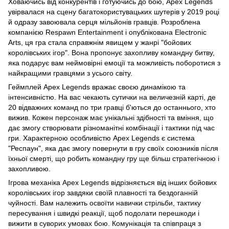
Ховаючись від конкурентів і готуючись до бою, Apex Legends
увірвалася на сцену багатокористувацьких шутерів у 2019 році
й одразу завоювала серця мільйонів гравців. Розроблена
компанією Respawn Entertainment і опублікована Electronic
Arts, ця гра стала справжнім явищем у жанрі "бойових
королівських ігор". Вона пропонує захопливу командну битву,
яка подарує вам неймовірні емоції та можливість поборотися з
найкращими гравцями з усього світу.
Геймплей Apex Legends вражає своєю динамікою та
інтенсивністю. На вас чекають сутички на величезній карті, де
20 відважних команд по три гравці б'ються до останнього, хто
вижив. Кожен персонаж має унікальні здібності та вміння, що
дає змогу створювати різноманітні комбінації і тактики під час
гри. Характерною особливістю Apex Legends є система
"Респаун", яка дає змогу повернути в гру своїх союзників після
їхньої смерті, що робить командну гру ще більш стратегічною і
захопливою.
Ігрова механіка Apex Legends відрізняється від інших бойових
королівських ігор завдяки своїй плавності та бездоганній
чуйності. Вам належить освоїти навички стрільби, тактику
пересування і швидкі реакції, щоб подолати перешкоди і
вижити в суворих умовах бою. Комунікація та співпраця з