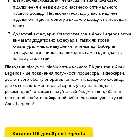
Інтернет-підключення: Стабільне і швидке інтернет-
підключення є невід'ємною частиною оптимального
ігрового досвіду. Переконайтеся, що у вас є надійне
підключення до Інтернету з високою швидкістю передачі
даних.
Додаткові аксесуари: Комфортна гра в Apex Legends може
вимагати додаткових аксесуарів, таких як ігрова
клавіатура, миша, навушники та геймпад. Виберіть
аксесуари, які найбільше підходять вам і відповідають
вашому стилю гри.
Підводячи підсумок, підбір оптимального ПК для гри в Apex
Legends - це поєднання потужності процесора і відеокарти,
достатнього обсягу оперативної пам'яті, швидкого сховища
даних і якісного монітора. Зверніть увагу на наведені
рекомендації, а також врахуйте свій бюджет і вподобання в
іграх, щоб зробити найкращий вибір. Бажаємо успіхів у грі в
Apex Legends!
Каталог ПК для Apex Legends