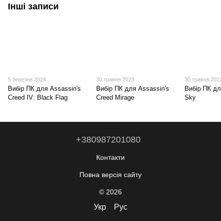
Інші записи
5 березня 2024
30 травня 2023
30 травня 202
Вибір ПК для Assassin's
Вибір ПК для Assassin's
Вибір ПК дл
Creed IV: Black Flag
Creed Mirage
Sky
+380987201080
Контакти
Повна версія сайту
© 2026
Укр
Рус