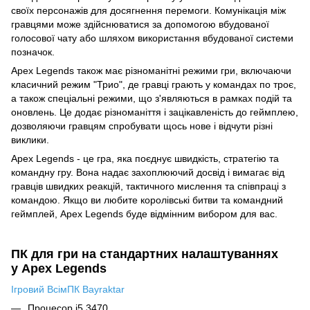
своїх персонажів для досягнення перемоги. Комунікація між
гравцями може здійснюватися за допомогою вбудованої
голосової чату або шляхом використання вбудованої системи
позначок.
Apex Legends також має різноманітні режими гри, включаючи
класичний режим "Трио", де гравці грають у командах по троє,
а також спеціальні режими, що з'являються в рамках подій та
оновлень. Це додає різноманіття і зацікавленість до геймплею,
дозволяючи гравцям спробувати щось нове і відчути різні
виклики.
Apex Legends - це гра, яка поєднує швидкість, стратегію та
командну гру. Вона надає захоплюючий досвід і вимагає від
гравців швидких реакцій, тактичного мислення та співпраці з
командою. Якщо ви любите королівські битви та командний
геймплей, Apex Legends буде відмінним вибором для вас.
ПК для гри на стандартних налаштуваннях
у Apex Legends
Ігровий ВсімПК Bayraktar
Процесор i5 3470