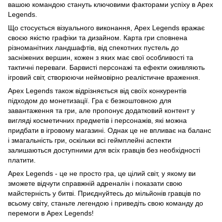
вашою командою стануть ключовими факторами успіху в Apex
Legends.
Що стосується візуального виконання, Apex Legends вражає
своєю якістю графіки та дизайном. Карта гри сповнена
різноманітних ландшафтів, від спекотних пустель до
засніжених вершин, кожен з яких має свої особливості та
тактичні переваги. Барвисті персонажі та ефекти оживляють
ігровий світ, створюючи неймовірно реалістичне враження.
Apex Legends також відрізняється від своїх конкурентів
підходом до монетизації. Гра є безкоштовною для
завантаження та гри, але пропонує додатковий контент у
вигляді косметичних предметів і персонажів, які можна
придбати в ігровому магазині. Однак це не впливає на баланс
і змагальність гри, оскільки всі геймплейні аспекти
залишаються доступними для всіх гравців без необхідності
платити.
Apex Legends - це не просто гра, це цілий світ, у якому ви
зможете відчути справжній адреналін і показати свою
майстерність у битві. Приєднуйтесь до мільйонів гравців по
всьому світу, станьте легендою і приведіть свою команду до
перемоги в Apex Legends!