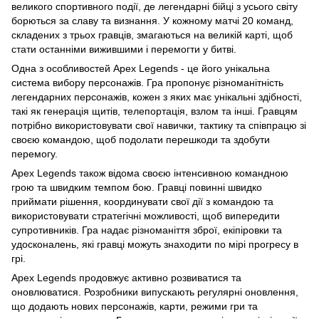
великого спортивного події, де легендарні бійці з усього світу
борються за славу та визнання. У кожному матчі 20 команд,
складених з трьох гравців, змагаються на великій карті, щоб
стати останніми вижившими і перемогти у битві.
Одна з особливостей Apex Legends - це його унікальна
система вибору персонажів. Гра пропонує різноманітність
легендарних персонажів, кожен з яких має унікальні здібності,
такі як генерація щитів, телепортація, взлом та інші. Гравцям
потрібно використовувати свої навички, тактику та співпрацю зі
своєю командою, щоб подолати перешкоди та здобути
перемогу.
Apex Legends також відома своєю інтенсивною командною
грою та швидким темпом бою. Гравці повинні швидко
приймати рішення, координувати свої дії з командою та
використовувати стратегічні можливості, щоб випередити
супротивників. Гра надає різноманіття зброї, екіпіровки та
удосконалень, які гравці можуть знаходити по мірі прогресу в
грі.
Apex Legends продовжує активно розвиватися та
оновлюватися. Розробники випускають регулярні оновлення,
що додають нових персонажів, карти, режими гри та