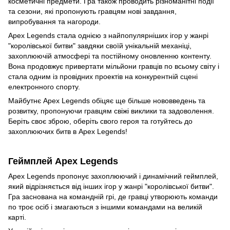
косметичні предмети. Гра також проводить різноманітні події
та сезони, які пропонують гравцям нові завдання,
випробування та нагороди.
Apex Legends стала однією з найпопулярніших ігор у жанрі
"королівської битви" завдяки своїй унікальній механіці,
захоплюючій атмосфері та постійному оновленню контенту.
Вона продовжує привертати мільйони гравців по всьому світу і
стала одним із провідних проектів на конкурентній сцені
електронного спорту.
Майбутнє Apex Legends обіцяє ще більше нововведень та
розвитку, пропонуючи гравцям свіжі виклики та задоволення.
Беріть своє зброю, оберіть свого героя та готуйтесь до
захоплюючих битв в Apex Legends!
Геймплей Apex Legends
Apex Legends пропонує захоплюючий і динамічний геймплей,
який відрізняється від інших ігор у жанрі "королівської битви".
Гра заснована на командній грі, де гравці утворюють команди
по троє осіб і змагаються з іншими командами на великій
карті.