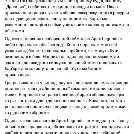
У кожій грі гравці знаходяться в повітряному судні, званому
"Дропшип", і вибирають місце для посадки на мапі. Після
приземлення гравці шукають зброю, екіпіровку та різні ресурси
для підвищення свого шансу на перемогу. Карта має
різноманітні локації зі своїми унікальними характеристиками та
об'єктами.
Однією з головних особливостей геймплею Apex Legends є
вибір персонажів або "легенд". Кожен персонаж має свої
унікальні здібності та спеціальні прийоми, які можуть бути
використані в бою. Наприклад, один персонаж може мати
здатність до швидкого вилікування, інший може створювати
бар'єри для захисту, а ще інший - бути майстром
прихованості.
Гра розвивається у вигляді раундів, де команди змагаються до
останнього гравця або останньої команди, які залишилися в
живих. В процесі гри гравці повинні збирати зброю, амуніцію
та різні аптечки для відновлення здоров'я. Крім того, на карті
розташовані постачальні ящики зі спеціальними предметами
та рідкісними зброями.
Один з ключових аспектів Apex Legends - командна гра. Гравці
повинні співпрацювати, обговорювати стратегію, координувати
свої дії та використовувати перевагу унікальних здібностей