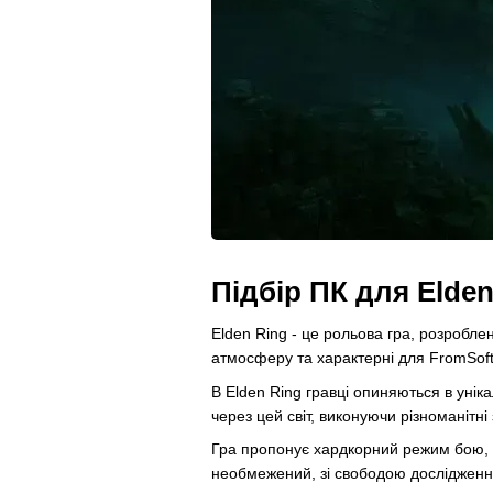
Підбір ПК для Elden
Elden Ring - це рольова гра, розробле
атмосферу та характерні для FromSoftw
В Elden Ring гравці опиняються в унік
через цей світ, виконуючи різноманітн
Гра пропонує хардкорний режим бою, де
необмежений, зі свободою дослідження