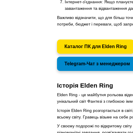
Інтернет-з'єднання: Якщо плануєте
завантаження та відвантаження да
Важливо відзначити, що для більш точн
потреби, бюджет і переваги, щоб зап
Каталог ПК для Elden Ring
Telegram-Чат з менеджером
Історія Elden Ring
Elden Ring - це майбутня рольова віде
унікальний світ Фантезі з глибокою і
Історія Elden Ring розгортається в сві
всьому світу. Гравець візьме на себе р
У своєму подорожі по відкритому світу
різноманітні завдання, розв'язувати го