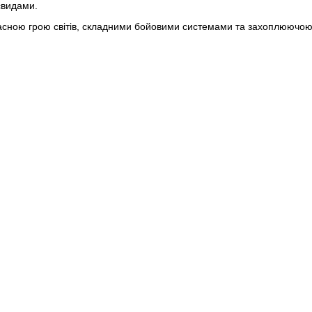
євидами.
красною грою світів, складними бойовими системами та захоплюючо