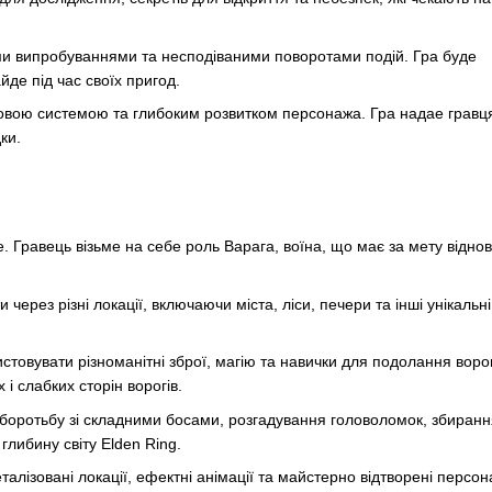
ми випробуваннями та несподіваними поворотами подій. Гра буде
айде під час своїх пригод.
овою системою та глибоким розвитком персонажа. Гра надае гравц
ки.
e. Гравець візьме на себе роль Варага, воїна, що має за мету відно
ерез різні локації, включаючи міста, ліси, печери та інші унікальні
товувати різноманітні зброї, магію та навички для подолання ворог
і слабких сторін ворогів.
бе боротьбу зі складними босами, розгадування головоломок, збиран
глибину світу Elden Ring.
лізовані локації, ефектні анімації та майстерно відтворені персон