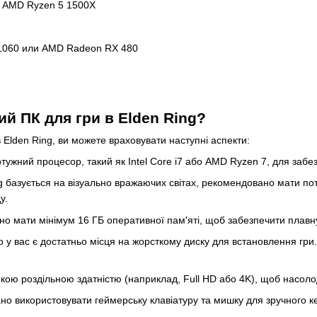
ли AMD Ryzen 5 1500X
 1060 или AMD Radeon RX 480
ий ПК для гри в Elden Ring?
 Elden Ring, ви можете враховувати наступні аспекти:
ужний процесор, такий як Intel Core i7 або AMD Ryzen 7, для забез
ng базується на візуально вражаючих світах, рекомендовано мати по
у.
о мати мінімум 16 ГБ оперативної пам'яті, щоб забезпечити плавну
 у вас є достатньо місця на жорсткому диску для встановлення гри.
окою роздільною здатністю (наприклад, Full HD або 4K), щоб насо
но використовувати геймерську клавіатуру та мишку для зручного 