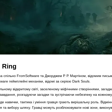
 Ring
на спільно FromSoftware та Джорджем Р. Р. Мартіном, відомим письм
are геймплейні механіки, відомі за серією Dark Souls.
альному відкритому світі, заселеному міфічними створіннями, загад
і завдання, розгадуючи загадки та зустрічаючи небезпеку на кожному
 навички, тактика і уміння гравця грають вирішальну роль. Відмінніс
 та вибору шляху. Гравці можуть розблоковувати нові зони, викону