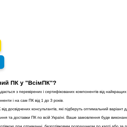
вий ПК у "ВсімПК"?
адається з перевірених і сертифікованих компонентів від найкращих
енти і на сам ПК від 1 до 3 років.
від досвідчених консультантів, які підберуть оптимальний варіант д
ння та доставки ПК по всій Україні. Ваше замовлення буде виконано
 готівкою при отриманні, безготівковим розрахунком по карті або з