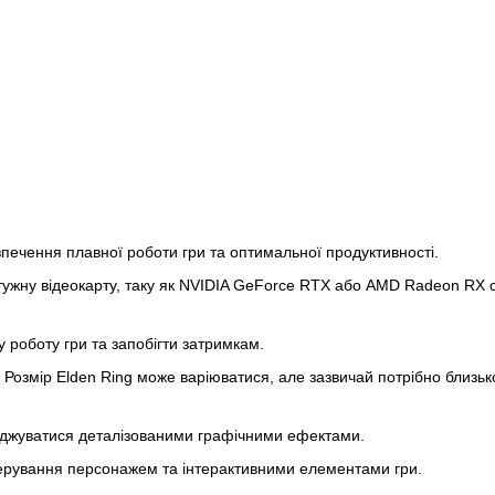
печення плавної роботи гри та оптимальної продуктивності.
тужну відеокарту, таку як NVIDIA GeForce RTX або AMD Radeon RX с
 роботу гри та запобігти затримкам.
 Розмір Elden Ring може варіюватися, але зазвичай потрібно близьк
лоджуватися деталізованими графічними ефектами.
керування персонажем та інтерактивними елементами гри.