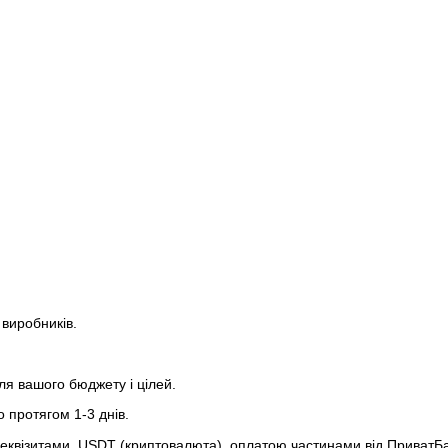
 виробників.
ля вашого бюджету і цілей.
 протягом 1-3 днів.
а реквізитами, USDT (криптовалюта), оплатою частинами від ПриватБа