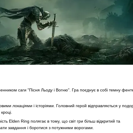
енником саги "Пісня Льоду і Вогню". Гра поєднує в собі темну фент
ковими локаціями і історіями. Головний герой відправляється у подо
 кроці.
ть Elden Ring полягає в тому, що світ гри більш відкритий та
вати завдання і боротися з потужними ворогами.