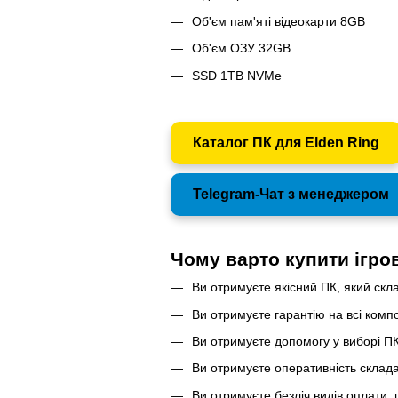
Об'єм пам'яті відеокарти 8GB
Об'єм ОЗУ 32GB
SSD 1TB NVMe
Каталог ПК для Elden Ring
Telegram-Чат з менеджером
Чому варто купити ігро
Ви отримуєте якісний ПК, який скл
Ви отримуєте гарантію на всі компон
Ви отримуєте допомогу у виборі ПК 
Ви отримуєте оперативність склада
Ви отримуєте безліч видів оплати: