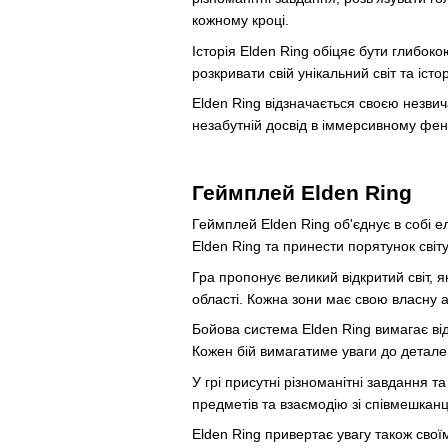
кожному кроці.
Історія Elden Ring обіцяє бути глиб
розкривати свій унікальний світ та істо
Elden Ring відзначається своєю незв
незабутній досвід в іммерсивному фент
Геймплей Elden Ring
Геймплей Elden Ring об'єднує в собі е
Elden Ring та принести порятунок світу
Гра пропонує великий відкритий світ, 
області. Кожна зони має свою власну 
Бойова система Elden Ring вимагає від
Кожен бій вимагатиме уваги до деталей
У грі присутні різноманітні завдання 
предметів та взаємодію зі співмешканця
Elden Ring привертає увагу також свої