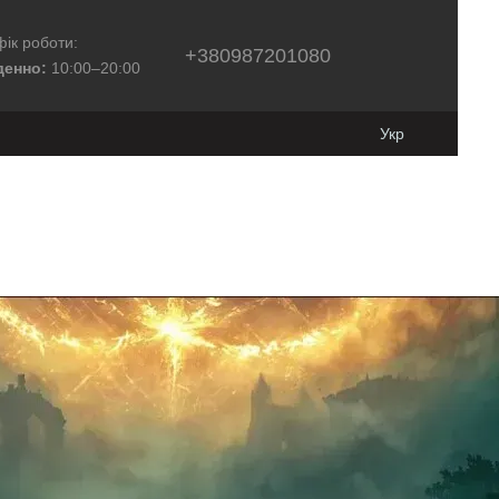
ік роботи:
+380987201080
енно:
10:00–20:00
Укр