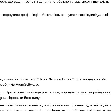
еся, що ваш Інтернет-з'єднання стабільне та має високу швидкість
 звернутися до фахівців. Можливість врахувати ваші індивідуальні
відомим автором серії "Пісня Льоду й Вогню". Гра поєднує в собі
зробників FromSoftware.
 Ring. Проте, з часом кільце розпалося, породивши хаос та руйнуванн
g та відновити його силу.
жен з яких має свою власну історію та мету. Гравець буде виконуват
для дослідження, секретів для відкриття та небезпек, які чекають на