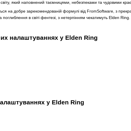
світу, який наповнений таємницями, небезпеками та чудовими кра
ється на добре зарекомендованій формулі від FromSoftware, з пре
та поглиблення в світі фентезі, з нетерпінням чекатимуть Elden Ring.
них налаштуваннях у Elden Ring
налаштуваннях у Elden Ring