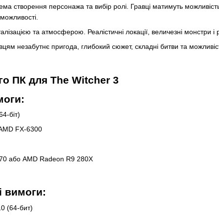
тема створення персонажа та вибір ролі. Гравці матимуть можливіст
 можливості.
алізацією та атмосферою. Реалістичні локації, величезні монстри і 
вцям незабутнє пригода, глибокий сюжет, складні битви та можливіс
о ПК для The Witcher 3
моги:
4-біт)
о AMD FX-6300
770 або AMD Radeon R9 280X
і вимоги:
0 (64-бит)