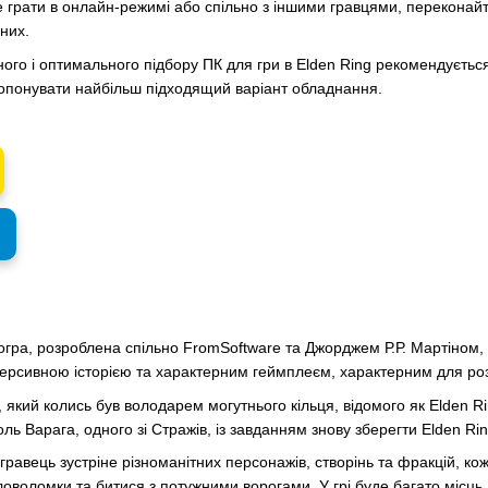
 грати в онлайн-режимі або спільно з іншими гравцями, переконайт
них.
ого і оптимального підбору ПК для гри в Elden Ring рекомендується
ропонувати найбільш підходящий варіант обладнання.
огра, розроблена спільно FromSoftware та Джорджем Р.Р. Мартіном, 
ммерсивною історією та характерним геймплеєм, характерним для ро
ті, який колись був володарем могутнього кільця, відомого як Elden
оль Варага, одного зі Стражів, із завданням знову зберегти Elden Rin
 гравець зустріне різноманітних персонажів, створінь та фракцій, ко
ловоломки та битися з потужними ворогами. У грі буде багато місць 