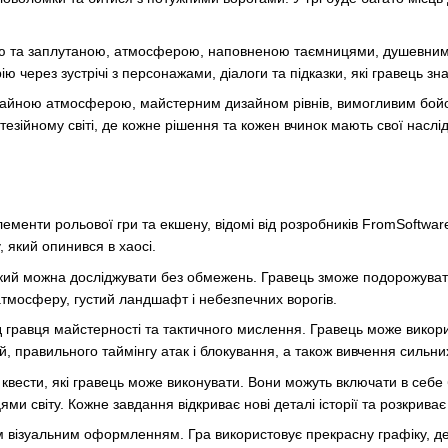
окою та заплутаною, атмосферою, наповненою таємницями, душевни
рію через зустрічі з персонажами, діалоги та підказки, які гравець зн
ичайною атмосферою, майстерним дизайном рівнів, вимогливим бой
езійному світі, де кожне рішення та кожен вчинок мають свої наслід
лементи рольової гри та екшену, відомі від розробників FromSoftwar
, який опинився в хаосі.
який можна досліджувати без обмежень. Гравець зможе подорожувати ч
атмосферу, густий ландшафт і небезпечних ворогів.
 гравця майстерності та тактичного мислення. Гравець може викорис
, правильного таймінгу атак і блокування, а також вивчення сильних 
та квести, які гравець може виконувати. Вони можуть включати в се
ми світу. Кожне завдання відкриває нові деталі історії та розкриває 
м візуальним оформленням. Гра використовує прекрасну графіку, дета