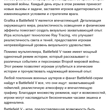
мировой войны. Каждый день игры в этом режиме принесет
новые вызовы и задачи, заставляя игроков адаптироваться к
изменяющимся условиям и стратегиям врага.
Grafika в Battlefield V является впечатляющей. Детализация
окружающего мира, реалистичность освещения и физические
эффекты помогают создать визуально захватывающий опыт.
Игра использует технологию Ray Tracing, что улучшает
реалистичность света и теней, предоставляя игрокам
непревзойденный уровень визуального удовольствия.
Помимо мультиплеера, Battlefield V также имеет мощный
одиночный режим истории, который рассказывает о
различных событиях и персонажах Второй мировой войны.
Этот режим позволяет игрокам углубиться в эпические
истории и прочувствовать надлежащий военный опыт.
Любой поклонник военных шутеров и фанат Battlefield-серии
найдут в Battlefield V все, что они ищут: захватывающий
геймплей, реалистичную атмосферу и впечатляющую
графику. Благодаря множеству режимов, карт и возможностей,
игроки могут наслаждаться бесконечными часами экшена и
адреналина.
Battlefield V - игра, предоставляющая возможность быть