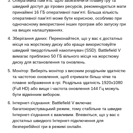
Оперативна пам'ять: Щоб забезпечити плавну гру та
швидкий доступ до ігрових ресурсів, рекомендується мати
принаймні 16 ГБ оперативної пам'яті. Більша кількість
оперативної пам'яті може бути корисною, особливо при
одночасному використанні інших програм або запуску гри
на вищих налаштуваннях.
Зберігання даних: Переконайтеся, що у вас є достатньо
місця на жорсткому диску або краще використовуйте
швидкий твердотільний накопичувач (SSD). Battlefield V
вимагає приблизно 50 ГБ вільного місця на жорсткому
диску для встановлення та оновлень.
Монітор: Виберіть монітор з високим роздільнім здатністю
та частотою оновлення, щоб отримати більш чітке та
плавне зображення в грі. Роздільна здатність 1920x1080
(Full HD) або вище і частота оновлення 144 Гц можуть
бути відмінним вибором.
Інтернет-з'єднання: Battlefield V включає
багатокористувацький режим, тому стабільне та швидке
Інтернет-з'єднання є важливим. Впевніться, що у вас є
достатньо швидкого Інтернет-підключення для
безперебійної гри в режимі онлайн.