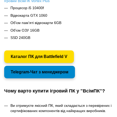
Ігровий ВсімПК Vortex Plus
Процесор i5 10400f
Відеокарта GTX 1060
Об'єм пам'яті відеокарти 6GB
Об'єм ОЗУ 16GB
SSD 240GB
Каталог ПК для Battlefield V
Telegram-Чат з менеджером
Чому варто купити ігровий ПК у "ВсімПК"?
Ви отримуєте якісний ПК, який складається з перевірених і
сертифікованих компонентів від найкращих виробників.