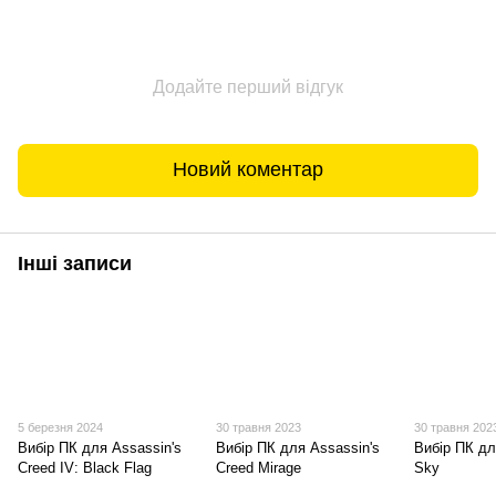
Додайте перший відгук
Новий коментар
Інші записи
5 березня 2024
30 травня 2023
30 травня 202
Вибір ПК для Assassin's
Вибір ПК для Assassin's
Вибір ПК дл
Creed IV: Black Flag
Creed Mirage
Sky