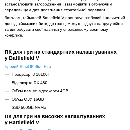
встановлювати загородження і взаємодіяти з оточуючим
середовищем для досягнення стратегічної переваги.
Загалом, геймплей Battlefield V пропонує глибокий і насичений
досвід військових битв, де гравці можуть відчути напругу війни
та випробувати свої навички у справжньому воєнному
конфлікті.
ПК для гри на стандартних налаштуваннях
у Battlefield V
Ігровий ВсімПК Blue Fire
Процесор i3 10100f
Відеокарта RX 480
Об'єм пам'яті відеокарти 4GB
Об'єм ОЗУ 16GB
SSD 500GB NVMe
ПК для гри на високих налаштуваннях
у Battlefield V