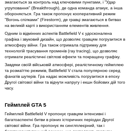
змагаються за контроль над ключовими пунктами, і "Удар
угруповання" (Breakthrough), де одна команда атакує, а інша
обороняється. Гра також пропонує кооперативний режим
"Вогонь спілками" (Firestorm), де гравці змагаються в битвах
на великій карті з використанням елементів живлення.
Одним із відмінних аспектів Battlefield V є удосконалена
графіка і звуковий дизайн, що дозволяє гравцям погрузитися в
атмосферу війни. Гра також отримала підтримку для
технологій трасування променів (ray tracing), що дозволяє
отримати реалістичні світлові ефекти та покращену графіку.
Завдяки своїй військовій атмосфері, реалістичному геймплею
та розмаїттю режимів, Battlefield V стала популярною серед
фанатів шутерів. Гра надає можливість погрузитися в епоху
Другої світової війни та відчути напругу і екшн бойових дій того
часу.
Геймплей GTA 5
Геймплей Battlefield V пропонує гравцям інтенсивні і
багатоаспектні битви в різних історичних періодах Другої
світової війни. Гра пропонує як синглплеєрний, так і