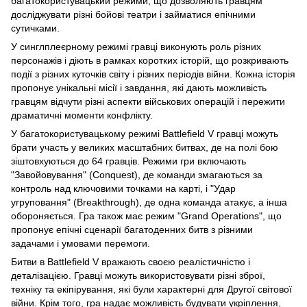
багатокористувацький режими, що дозволяють гравцям
досліджувати різні бойові театри і займатися епічними
сутичками.
У синглплеєрному режимі гравці виконують роль різних
персонажів і діють в рамках коротких історій, що розкривають
події з різних куточків світу і різних періодів війни. Кожна історія
пропонує унікальні місії і завдання, які дають можливість
гравцям відчути різні аспекти військових операцій і пережити
драматичні моменти конфлікту.
У багатокористувацькому режимі Battlefield V гравці можуть
брати участь у великих масштабних битвах, де на полі бою
зіштовхуються до 64 гравців. Режими гри включають
"Завойовування" (Conquest), де команди змагаються за
контроль над ключовими точками на карті, і "Удар
угруповання" (Breakthrough), де одна команда атакує, а інша
обороняється. Гра також має режим "Grand Operations", що
пропонує епічні сценарії багатоденних битв з різними
задачами і умовами перемоги.
Битви в Battlefield V вражають своєю реалістичністю і
деталізацією. Гравці можуть використовувати різні зброї,
техніку та екіпірування, які були характерні для Другої світової
війни. Крім того, гра надає можливість будувати укріплення,