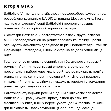
Історія GTA 5
Battlefield V - популярна військова першоособова шутерна гра,
розроблена компанією EA DICE і видана Electronic Arts. Гра є
часткою знаменитої серії Battlefield і пропонує гравцям
інтенсивні битви в різних історичних періодах.
Сюжет гри Battlefield V розгортається в часи Другої світової
війни і зосереджується на різних аспектах конфлікту. Гравці
отримують можливість досліджувати різні бойові театри, такі як
Нормандія, Роттердам, Північна Африка та деякі уявні місця
битв.
Гра пропонує як синглплеєрний, так і багатокористувацький
режими. У синглплеєрі гравці виконують роль різних
персонажів у наборі коротких історій, що розкривають події з
різних куточків світу в різні періоди війни. Ці історії надають
унікальний погляд на війну та показують героїзм і страждання
різних людей, задіяних у конфлікті.
Багатокористувацький режим є одним з ключових елементів
Battlefield V. Гравці можуть приєднатися до епічних
масштабних битв, в яких беруть участь до 64 гравців. Режими
гри включають "Завойовування" (Conquest), де команди