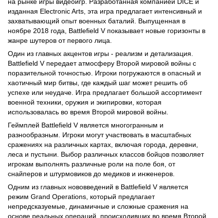
на рынке игры видеоигр. Разработанная компанией DICE и
изданная Electronic Arts, эта игра предлагает интенсивный и
захватывающий опыт военных баталий. Выпущенная в
ноябре 2018 года, Battlefield V показывает новые горизонты в
жанре шутеров от первого лица.
Один из главных акцентов игры - реализм и детализация.
Battlefield V передает атмосферу Второй мировой войны с
поразительной точностью. Игроки погружаются в опасный и
хаотичный мир битвы, где каждый шаг может решить об
успехе или неудаче. Игра предлагает большой ассортимент
военной техники, оружия и экипировки, которая
использовалась во время Второй мировой войны.
Геймплей Battlefield V является многогранным и
разнообразным. Игроки могут участвовать в масштабных
сражениях на различных картах, включая города, деревни,
леса и пустыни. Выбор различных классов бойцов позволяет
игрокам выполнять различные роли на поле боя, от
снайперов и штурмовиков до медиков и инженеров.
Одним из главных нововведений в Battlefield V является
режим Grand Operations, который предлагает
непредсказуемые, динамичные и сложные сражения на
основе реальных операций, происходивших во время Второй