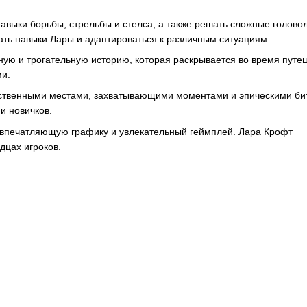
навыки борьбы, стрельбы и стелса, а также решать сложные голово
шать навыки Лары и адаптироваться к различным ситуациям.
ную и трогательную историю, которая раскрывается во время путе
ми.
чественными местами, захватывающими моментами и эпическими би
и новичков.
ю, впечатляющую графику и увлекательный геймплей. Лара Крофт
дцах игроков.