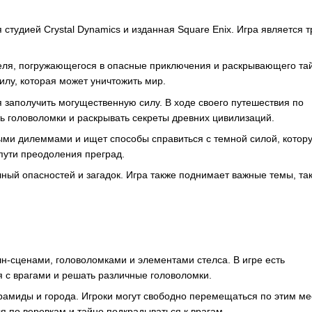
 студией Crystal Dynamics и изданная Square Enix. Игра является 
теля, погружающегося в опасные приключения и раскрывающего та
илу, которая может уничтожить мир.
я заполучить могущественную силу. В ходе своего путешествия по
ь головоломки и раскрывать секреты древних цивилизаций.
ными дилеммами и ищет способы справиться с темной силой, котор
пути преодоления преград.
ный опасностей и загадок. Игра также поднимает важные темы, так
-сценами, головоломками и элементами стелса. В игре есть
 с врагами и решать различные головоломки.
амиды и города. Игроки могут свободно перемещаться по этим ме
я по веревкам и тайно подкрадываться к врагам.