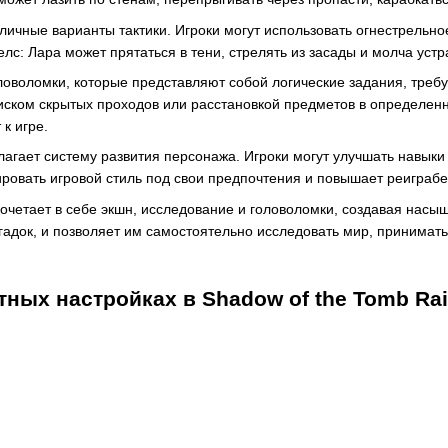
личные варианты тактики. Игроки могут использовать огнестрельное
лс: Лара может прятаться в тени, стрелять из засады и молча уст
оволомки, которые представляют собой логические задания, треб
иском скрытых проходов или расстановкой предметов в определен
к игре.
длагает систему развития персонажа. Игроки могут улучшать навык
ировать игровой стиль под свои предпочтения и повышает реиграбе
сочетает в себе экшн, исследование и головоломки, создавая насы
гадок, и позволяет им самостоятельно исследовать мир, принимат
тных настройках в Shadow of the Tomb Rai