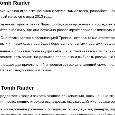
Tomb Raider
люченческая игра в жанре экшн с элементами стелса, разработанная
орый начался с игры 2013 года.
продолжает приключения Лары Крофт, юной археолога и исследова
ется в Мексику, где она случайно разблокирует апокалиптическую с
 Она сталкивается с организацией Троица, которая также стремитс
нгли и пирамиды, Лара будет бороться с опасными врагами, решат
нание и принятие тьмы внутри себя. Лара сталкивается с мораль
возможность влиять на развитие персонажа и выбирать различные 
оплощает дух приключений и предлагает захватывающий сюжет, пол
 баланс между светом и тьмой.
 Tomb Raider
 предлагает игрокам захватывающие приключения, насыщенные экшн
ти, позволяющие игрокам исследовать окружающий мир, сражаться
я исследование различных локаций, включая джунгли, пещеры, пир
ожет лазить по стенам, перепрыгивать через пропасти, карабкатьс