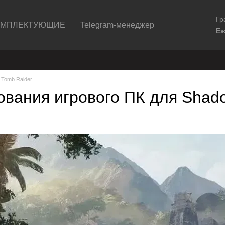
Гр
ОМПЛЕКТУЮЩИЕ
Telegram-менеджер
Еж
 Tomb Raider
вания игрового ПК для Shadow