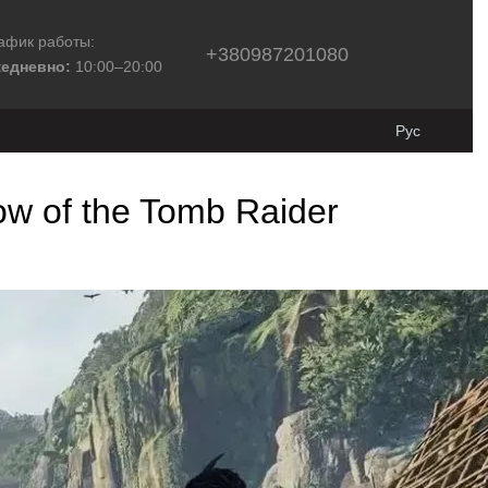
афик работы:
+380987201080
едневно:
10:00–20:00
Рус
 of the Tomb Raider