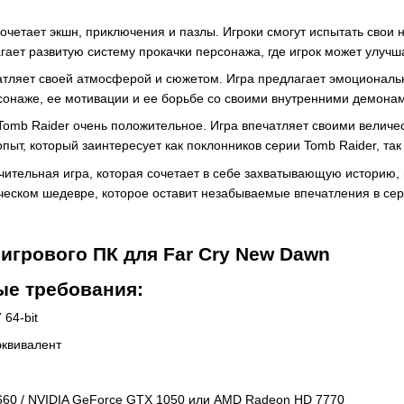
очетает экшн, приключения и пазлы. Игроки смогут испытать свои 
агает развитую систему прокачки персонажа, где игрок может улуч
чатляет своей атмосферой и сюжетом. Игра предлагает эмоциональ
сонаже, ее мотивации и ее борьбе со своими внутренними демона
 Tomb Raider очень положительное. Игра впечатляет своими вели
т, который заинтересует как поклонников серии Tomb Raider, так 
лючительная игра, которая сочетает в себе захватывающую истори
еском шедевре, которое оставит незабываемые впечатления в сер
игрового ПК для Far Cry New Dawn
е требования:
64-bit
эквивалент
660 / NVIDIA GeForce GTX 1050 или AMD Radeon HD 7770