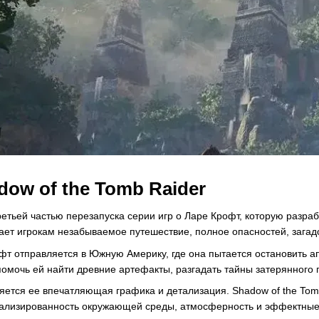
dow of the Tomb Raider
ретьей частью перезапуска серии игр о Ларе Крофт, которую разраб
ет игрокам незабываемое путешествие, полное опасностей, загадо
фт отправляется в Южную Америку, где она пытается остановить ап
 помочь ей найти древние артефакты, разгадать тайны затерянного
яется ее впечатляющая графика и детализация. Shadow of the Tom
етализированность окружающей среды, атмосферность и эффектные