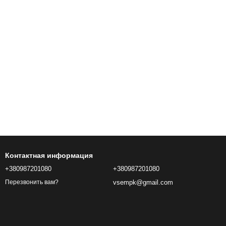
фикации, качество работы микрофона, детализация звуков.
в шее и спине, вызывает головные боли. Рекомендуют
жение амбушюр и микрофона. Дополнительные советы:
оваться на местности во время игры.
оизводят больше – это просто маркетинговый ход. Тем более,
ься о подзарядке. Беспроводные имеют лучший внешний вид,
ствительность. Также, этот параметр отвечает за четкость
оцессу. Чашки – только полноразмерные, они полностью
Контактная информация
+380987201080
+380987201080
vsempk@gmail.com
Перезвонить вам?
товления;