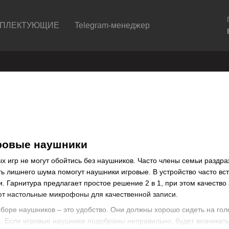
ПЛЕКТУЮЩИЕ
Telegram-менеджер
ровые наушники
 игр не могут обойтись без наушников. Часто члены семьи раздра
ать лишнего шума помогут
наушники игровые
. В устройство часто в
. Гарнитура предлагает простое решение 2 в 1, при этом качеств
ют настольные микрофоны для качественной записи.
боре наушников – это удобство. Они должны хорошо сидеть на гол
ь. Если
игровые наушники
подобраны неправильно, будет возникать