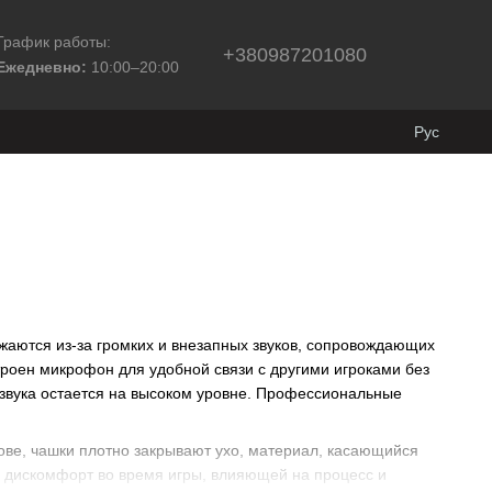
График работы:
+380987201080
Ежедневно:
10:00–20:00
Рус
жаются из-за громких и внезапных звуков, сопровождающих
строен микрофон для удобной связи с другими игроками без
о звука остается на высоком уровне. Профессиональные
ове, чашки плотно закрывают ухо, материал, касающийся
 дискомфорт во время игры, влияющей на процесс и