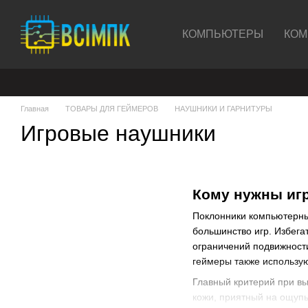
Перейти к основному контенту
КОМПЬЮТЕРЫ
КОМ
Главная
ТОВАРЫ ДЛЯ ГЕЙМЕРОВ
НАУШНИКИ И ГАРНИТУРЫ
Игровые наушники
Кому нужны
иг
Поклонники компьютерных
большинство игр. Избег
ограничений подвижности
геймеры также использу
Главный критерий при вы
кожи, приятный на ощуп