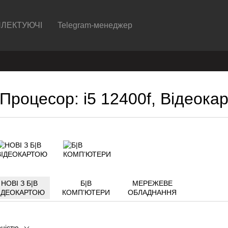
ЛЕКТУЮЧІ
Telegram-менеджер
оцесор: i5 12400f, Відеокар
НОВІ З Б|В
Б|В
МЕРЕЖЕВЕ
ІДЕОКАРТОЮ
КОМП’ЮТЕРИ
ОБЛАДНАННЯ
рністю