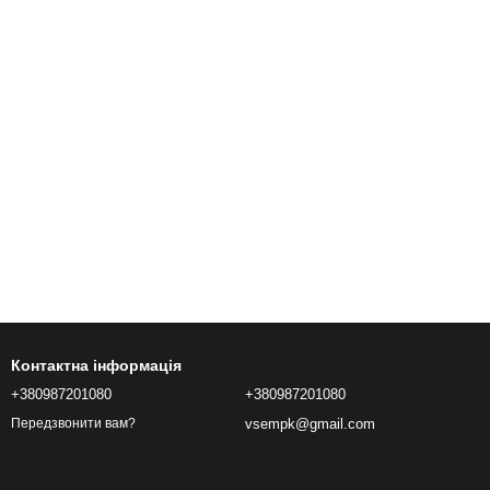
Контактна інформація
+380987201080
+380987201080
vsempk@gmail.com
Передзвонити вам?