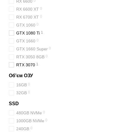
0
RX 6600
0
RX 6600 XT
0
RX 6700 XT
0
GTX 1060
1
GTX 1080 Ti
0
GTX 1660
0
GTX 1660 Super
0
RTX 3050 8GB
1
RTX 3070
Об'єм ОЗУ
0
16GB
0
32GB
SSD
0
480GB NVMe
0
1000GB NVMe
0
240GB