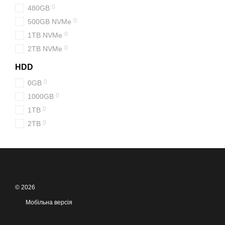
0
480GB
0
500GB NVMe
0
1TB NVMe
0
2TB NVMe
HDD
0
0GB
0
1000GB
0
1TB
0
2TB
© 2026
Мобільна версія