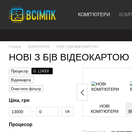
Перейти до основного контенту
КОМП’ЮТЕРИ
КОМП
Головна
КОМП’ЮТЕРИ
НОВІ З Б|В ВІДЕОКАРТОЮ
НОВІ З Б|В ВІДЕОКАРТОЮ Пр
Процесор:
i5 12400f
Відеокарта:
Очистити фільтр
Ціна, грн
НОВІ
Від Ціна, грн
До Ціна, грн
КОМП’ЮТЕРИ
В
ОК
Процесор
Сортування:
за популя