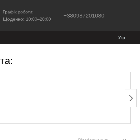
Графік роботи:
+380987201080
Щоденно:
10:00–20:00
Укр
та: