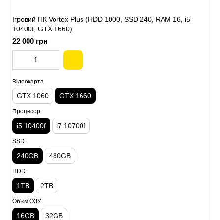
Ігровий ПК Vortex Plus (HDD 1000, SSD 240, RAM 16, i5
10400f, GTX 1660)
22 000 грн
Відеокарта
GTX 1060
GTX 1660
Процесор
i5 10400f
i7 10700f
SSD
240GB
480GB
HDD
1TB
2TB
Об'єм ОЗУ
16GB
32GB