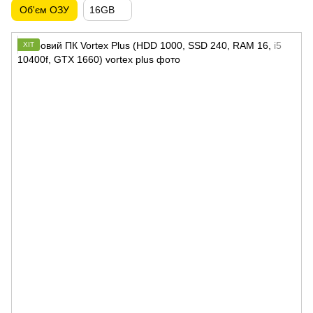
Об'єм ОЗУ
16GB
ХІТ